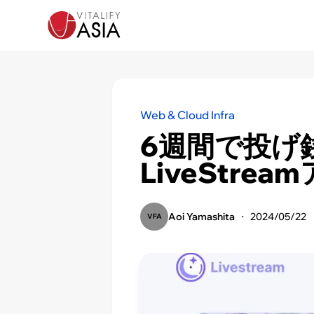
Web & Cloud Infra
6週間で投げ
LiveStre
Aoi Yamashita
・
2024/05/22
VFA