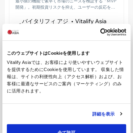
最小限の機能で素早く市場のニーズを検証する「MVP
開発」。初期投資リスクを抑え、ユーザーの反応を見
ながらアジャイルに改善を繰り返す、成功確率の高い
新規ITサービス開発手法。
バイタリフィ アジ
Vitalify Asia
ア
Team
KENTEMグループであるバイタリフィ アジアが提供
このウェブサイトはCookieを使用します
する最新のUI/UX設計およびアジャイル開発ソリュー
Vitalify Asiaでは、お客様により使いやすいウェブサイト
ションについては、当社の
オフショア開発・ラボ型開
を提供するためにCookieを使用しています。 収集した情
報は、サイトの利便性向上（アクセス解析）および、お
発のサービスページ
をご覧ください。
客様に最適なサービスのご案内（マーケティング）のみ
に活用されます。
詳細を表示
全て許可