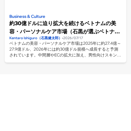
Business & Culture
約30億ドルに迫り拡大を続けるベトナムの美
容・パーソナルケア市場（石黒が選ぶベトナム
Kentaro Ishiguro（石黒健太郎）
•
2026/07/17
のニュース：2026/7/17）
ベトナムの美容・パーソナルケア市場は2025年に約27.4億～
27.9億ドル、2026年には約30億ドル規模へ成長すると予測
されています。中間層やECの拡大に加え、男性向けスキンケ
ア、天然・オーガニック成分、商品の安全性や原産地の透明
性が新たな成長要因に。市場の変化と参入時に求められる対
応を読み解きます。