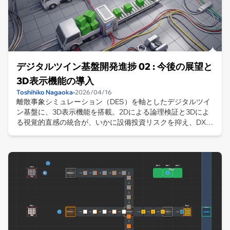
デジタルツイン基盤開発進捗 02 : 今後の展望と
3D表示機能の導入
Toshihiko Nagaoka
•
2026/04/16
離散事象シミュレーション（DES）を軸としたデジタルツイ
ン基盤に、3D表示機能を搭載。2Dによる論理検証と3Dによ
る視覚的直感の統合が、いかに設備投資リスクを抑え、DXに
おける意思決定を根本から変革するか。その真価と技術的ロ
ードマップを紐解きます。