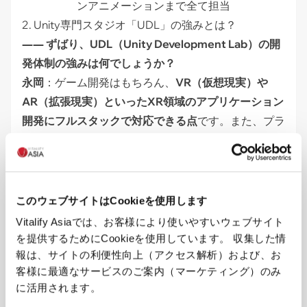
ンアニメーションまで全て担当
2. Unity専門スタジオ「UDL」の強みとは？
―― ずばり、UDL（Unity Development Lab）の開
発体制の強みは何でしょうか？
永岡
：ゲーム開発はもちろん、
VR（仮想現実）や
AR（拡張現実）といったXR領域のアプリケーション
開発にフルスタックで対応できる点
です。また、プラ
ンナー、エンジニア、3Dデザイナーが1つの密結合な
アジャイルチームとして機能しているため、単なる
「言われたものを作る受託開発」ではなく、アイデア
出しからUI/UXの提案、リリースまでを丸ごと任せら
このウェブサイトはCookieを使用します
れる点にあります。メンバーの自主性が高く、ラボ型
Vitalify Asiaでは、お客様により使いやすいウェブサイト
開発（準委任型）において圧倒的なパフォーマンスを
を提供するためにCookieを使用しています。 収集した情
発揮します。
報は、サイトの利便性向上（アクセス解析）および、お
客様に最適なサービスのご案内（マーケティング）のみ
3. 次の挑戦：位置情報ゲームとXR（AR/VR）領域へ
に活用されます。
の展開