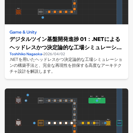
Game & Unity
デジタルツイン基盤開発進捗 01：.NETによる
ヘッドレスかつ決定論的な工場シミュレーショ
Toshihiko Nagaoka
•
2026/04/02
ンの構築
.NETを用いたヘッドレスかつ決定論的な工場シミュレーショ
ンの構築手法と、完全な再現性を担保する高度なアーキテク
チャ設計を解説します。