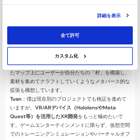
―― 次のバージョンや、今後UDLとして挑戦したい
技術領域について教えてください。
詳細を表示
Tri
：Dungeon Dashの次のアップデート（v2.0）で
は、スマートフォンのGPSやARを活用し、現実世界
全て許可
のマップに重ねてモンスターを捕まえたりバトルさせ
たりする「位置情報ゲーム」の要素を組み込む予定で
す。
カスタム化
永岡
：さらにその先（v3.0）では、現実世界に重ね
たマップ上にユーザーが自分たちの「村」を構築し、
素材を集めてクラフトしていくようなメタバース的な
拡張も構想しています。
Tuan
：僕は現在別のプロジェクトでも検証を進めて
いますが、
VR/ARデバイス（HololensやMeta
Quest等）を活用したXR開発
をもっと極めたいで
す。ゲームエンターテインメントに限らず、仮想空間
でのトレーニングシミュレーションやバーチャルオフ